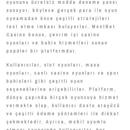
oyununu ücretsiz modda deneme şansı
sunuyor, böylece gerçek para ile oyun
oynamadan önce çeşitli stratejileri
test etme imkanı buluyorlar. MostBet
Casino bonus, çevrim içi casino
oyunları ve bahis hizmetleri sunan
popüler bir platformdur.
Kullanıcılar, slot oyunları, masa
oyunları, canlı casino oyunları ve spor
bahisleri gibi çeşitli oyun
seçeneklerine erişebilirler. Platform,
dünya çapında birçok oyuncuya hizmet
vermekte olup, kullanıcı dostu arayüzü
ve çeşitli ödeme yöntemleri ile dikkat
çekmektedir. Ayrıca, mobil uyumlu
olması sayesinde kullanıcılar, her