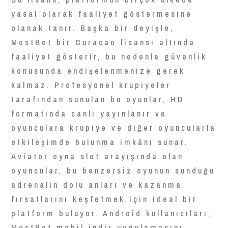
yasal olarak faaliyet göstermesine
olanak tanır. Başka bir deyişle,
MostBet bir Curacao lisansı altında
faaliyet gösterir, bu nedenle güvenlik
konusunda endişelenmenize gerek
kalmaz. Profesyonel krupiyeler
tarafından sunulan bu oyunlar, HD
formatında canlı yayınlanır ve
oyunculara krupiye ve diğer oyuncularla
etkileşimde bulunma imkânı sunar.
Aviator oyna slot arayışında olan
oyuncular, bu benzersiz oyunun sunduğu
adrenalin dolu anları ve kazanma
fırsatlarını keşfetmek için ideal bir
platform buluyor. Android kullanıcıları,
MostBet mobil indir uygulamasını