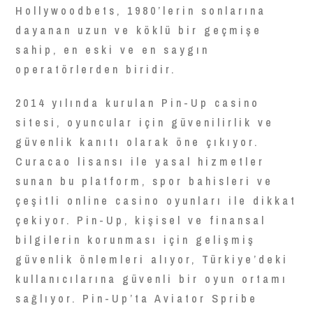
Hollywoodbets, 1980’lerin sonlarına
dayanan uzun ve köklü bir geçmişe
sahip, en eski ve en saygın
operatörlerden biridir.
2014 yılında kurulan Pin-Up casino
sitesi, oyuncular için güvenilirlik ve
güvenlik kanıtı olarak öne çıkıyor.
Curacao lisansı ile yasal hizmetler
sunan bu platform, spor bahisleri ve
çeşitli online casino oyunları ile dikkat
çekiyor. Pin-Up, kişisel ve finansal
bilgilerin korunması için gelişmiş
güvenlik önlemleri alıyor, Türkiye’deki
kullanıcılarına güvenli bir oyun ortamı
sağlıyor. Pin-Up’ta Aviator Spribe