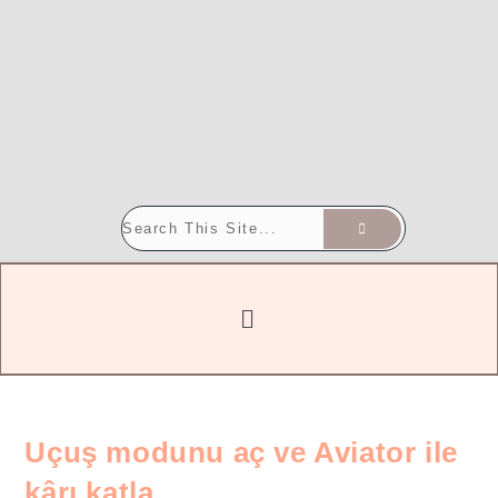
Uçuş modunu aç ve Aviator ile
kârı katla