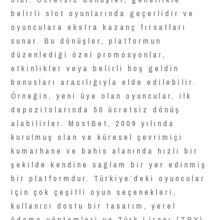
belirli slot oyunlarında geçerlidir ve
oyunculara ekstra kazanç fırsatları
sunar. Bu dönüşler, platformun
düzenlediği özel promosyonlar,
etkinlikler veya belirli hoş geldin
bonusları aracılığıyla elde edilebilir.
Örneğin, yeni üye olan oyuncular, ilk
depozitolarında 50 ücretsiz dönüş
alabilirler. MostBet, 2009 yılında
kurulmuş olan ve küresel çevrimiçi
kumarhane ve bahis alanında hızlı bir
şekilde kendine sağlam bir yer edinmiş
bir platformdur. Türkiye’deki oyuncular
için çok çeşitli oyun seçenekleri,
kullanıcı dostu bir tasarım, yerel
ödeme yöntemleri ve Türk Lirası (TRY)