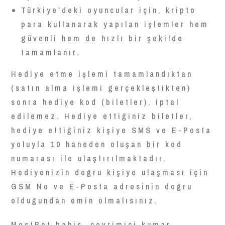
Türkiye’deki oyuncular için, kripto
para kullanarak yapılan işlemler hem
güvenli hem de hızlı bir şekilde
tamamlanır.
Hediye etme işlemi tamamlandıktan
(satın alma işlemi gerçekleştikten)
sonra hediye kod (biletler), iptal
edilemez. Hediye ettiğiniz biletler,
hediye ettiğiniz kişiye SMS ve E-Posta
yoluyla 10 haneden oluşan bir kod
numarası ile ulaştırılmaktadır.
Hediyenizin doğru kişiye ulaşması için
GSM No ve E-Posta adresinin doğru
olduğundan emin olmalısınız.
MostBet bahis, çevrimiçi kumar