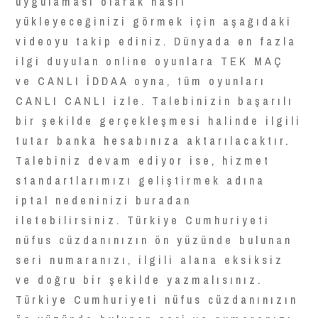
uygulaması olarak nasıl
yükleyeceğinizi görmek için aşağıdaki
videoyu takip ediniz. Dünyada en fazla
ilgi duyulan online oyunlara TEK MAÇ
ve CANLI İDDAA oyna, tüm oyunları
CANLI CANLI izle. Talebinizin başarılı
bir şekilde gerçekleşmesi halinde ilgili
tutar banka hesabınıza aktarılacaktır.
Talebiniz devam ediyor ise, hizmet
standartlarımızı geliştirmek adına
iptal nedeninizi buradan
iletebilirsiniz. Türkiye Cumhuriyeti
nüfus cüzdanınızın ön yüzünde bulunan
seri numaranızı, ilgili alana eksiksiz
ve doğru bir şekilde yazmalısınız.
Türkiye Cumhuriyeti nüfus cüzdanınızın