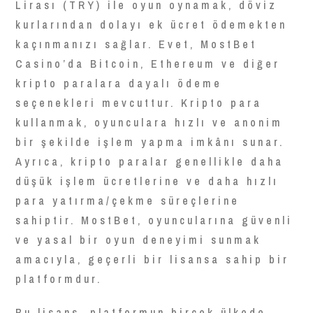
Lirası (TRY) ile oyun oynamak, döviz
kurlarından dolayı ek ücret ödemekten
kaçınmanızı sağlar. Evet, MostBet
Casino’da Bitcoin, Ethereum ve diğer
kripto paralara dayalı ödeme
seçenekleri mevcuttur. Kripto para
kullanmak, oyunculara hızlı ve anonim
bir şekilde işlem yapma imkânı sunar.
Ayrıca, kripto paralar genellikle daha
düşük işlem ücretlerine ve daha hızlı
para yatırma/çekme süreçlerine
sahiptir. MostBet, oyuncularına güvenli
ve yasal bir oyun deneyimi sunmak
amacıyla, geçerli bir lisansa sahip bir
platformdur.
Bu lisans, platformun birçok ülkede