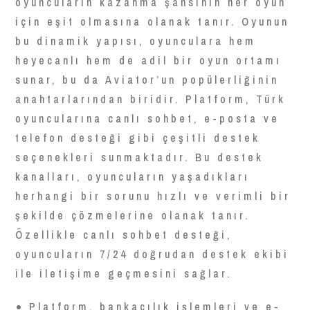
oyuncuların kazanma şansının her oyun
için eşit olmasına olanak tanır. Oyunun
bu dinamik yapısı, oyunculara hem
heyecanlı hem de adil bir oyun ortamı
sunar, bu da Aviator’un popülerliğinin
anahtarlarından biridir. Platform, Türk
oyuncularına canlı sohbet, e-posta ve
telefon desteği gibi çeşitli destek
seçenekleri sunmaktadır. Bu destek
kanalları, oyuncuların yaşadıkları
herhangi bir sorunu hızlı ve verimli bir
şekilde çözmelerine olanak tanır.
Özellikle canlı sohbet desteği,
oyuncuların 7/24 doğrudan destek ekibi
ile iletişime geçmesini sağlar.
Platform, bankacılık işlemleri ve e-