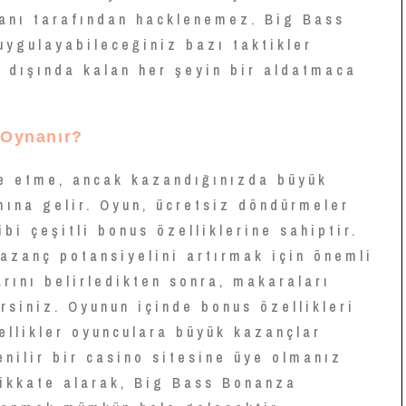
sanı tarafından hacklenemez. Big Bass
ygulayabileceğiniz bazı taktikler
n dışında kalan her şeyin bir aldatmaca
 Oynanır?
de etme, ancak kazandığınızda büyük
mına gelir. Oyun, ücretsiz döndürmeler
bi çeşitli bonus özelliklerine sahiptir.
kazanç potansiyelini artırmak için önemli
arını belirledikten sonra, makaraları
rsiniz. Oyunun içinde bonus özellikleri
ellikler oyunculara büyük kazançlar
enilir bir casino sitesine üye olmanız
dikkate alarak, Big Bass Bonanza