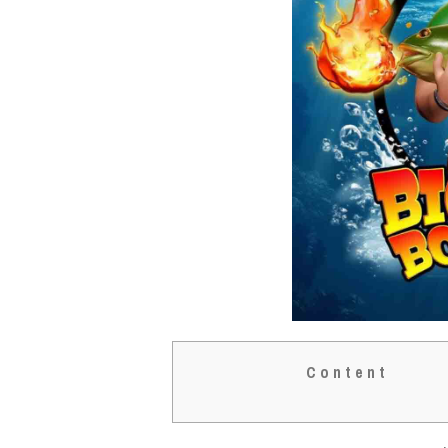
Content