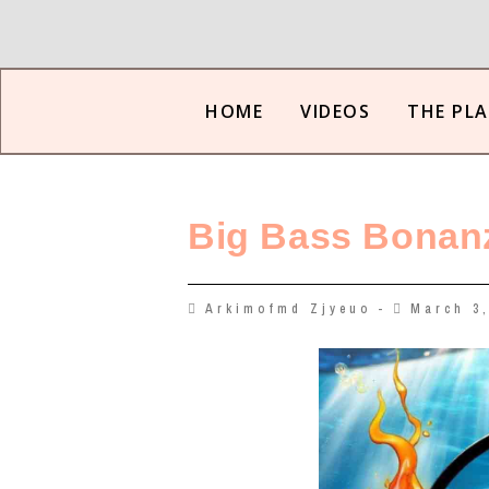
HOME
VIDEOS
THE PL
Big Bass Bonanz
Arkimofmd Zjyeuo
March 3,