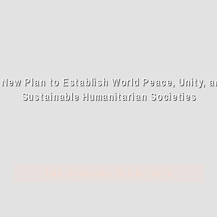
 New Plan to Establish World Peace, Unity, a
Sustainable Humanitarian Societies
THE OFFICIAL O.F.M. SITE