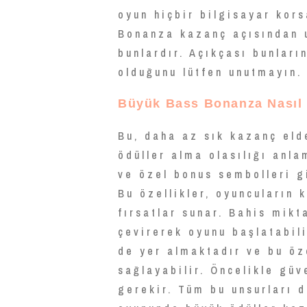
oyun hiçbir bilgisayar kor
Bonanza kazanç açısından u
bunlardır. Açıkçası bunları
olduğunu lütfen unutmayın.
Büyük Bass Bonanza Nasıl
Bu, daha az sık kazanç el
ödüller alma olasılığı anla
ve özel bonus sembolleri gi
Bu özellikler, oyuncuların 
fırsatlar sunar. Bahis mikt
çevirerek oyunu başlatabili
de yer almaktadır ve bu öz
sağlayabilir. Öncelikle güv
gerekir. Tüm bu unsurları 