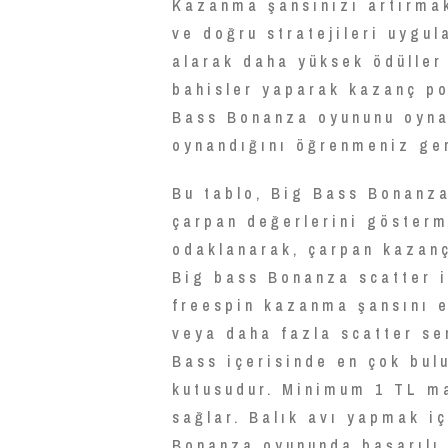
Kazanma şansınızı artırmak
ve doğru stratejileri uygul
alarak daha yüksek ödüller 
bahisler yaparak kazanç pot
Bass Bonanza oyununu oynam
oynandığını öğrenmeniz ger
Bu tablo, Big Bass Bonanza
çarpan değerlerini gösterm
odaklanarak, çarpan kazanç
Big bass Bonanza scatter il
freespin kazanma şansını e
veya daha fazla scatter s
Bass içerisinde en çok bul
kutusudur. Minimum 1 TL m
sağlar. Balık avı yapmak iç
Bonanza oyununda başarılı 