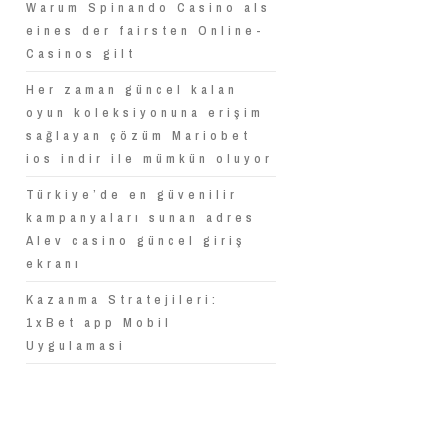
Warum Spinando Casino als
eines der fairsten Online-
Casinos gilt
Her zaman güncel kalan
oyun koleksiyonuna erişim
sağlayan çözüm Mariobet
ios indir ile mümkün oluyor
Türkiye’de en güvenilir
kampanyaları sunan adres
Alev casino güncel giriş
ekranı
Kazanma Stratejileri:
1xBet app Mobil
Uygulamasi