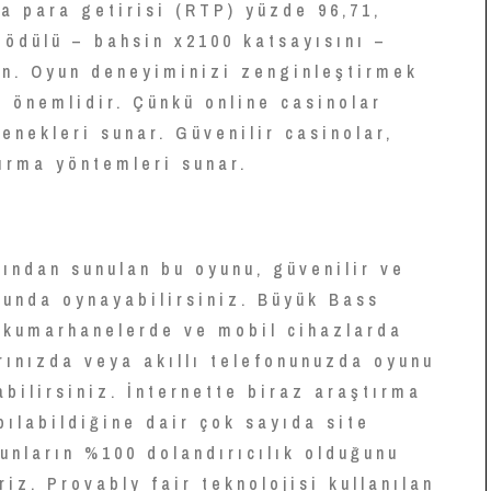
ya para getirisi (RTP) yüzde 96,71,
ödülü – bahsin x2100 katsayısını –
in. Oyun deneyiminizi zenginleştirmek
i önemlidir. Çünkü online casinolar
enekleri sunar. Güvenilir casinolar,
tırma yöntemleri sunar.
fından sunulan bu oyunu, güvenilir ve
munda oynayabilirsiniz. Büyük Bass
 kumarhanelerde ve mobil cihazlarda
rınızda veya akıllı telefonunuzda oyunu
bilirsiniz. İnternette biraz araştırma
pılabildiğine dair çok sayıda site
unların %100 dolandırıcılık olduğunu
riz. Provably fair teknolojisi kullanılan